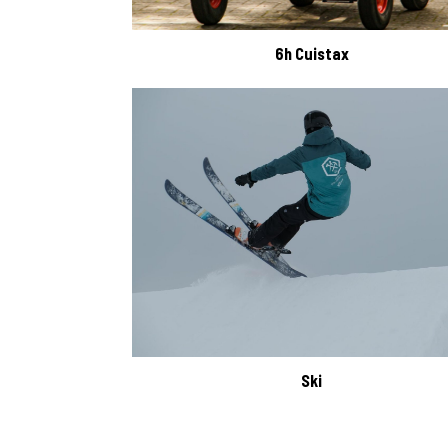
6h Cuistax
Ski