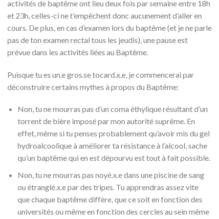
activités de baptême ont lieu deux fois par semaine entre 18h
et 23h, celles-ci ne t’empêchent donc aucunement d’aller en
cours. De plus, en cas d’examen lors du baptême (et je ne parle
pas de ton examen rectal tous les jeudis), une pause est
prévue dans les activités liées au Baptême.
Puisque tu es un.e gros.se tocard.x.e, je commencerai par
déconstruire certains mythes à propos du Baptême:
Non, tu ne mourras pas d’un coma éthylique résultant d’un
torrent de bière imposé par mon autorité suprême. En
effet, même si tu penses probablement qu’avoir mis du gel
hydroalcoolique à améliorer ta résistance à l’alcool, sache
qu’un baptême qui en est dépourvu est tout à fait possible.
Non, tu ne mourras pas noyé.x.e dans une piscine de sang
ou étranglé.x.e par des tripes. Tu apprendras assez vite
que chaque baptême diffère, que ce soit en fonction des
universités ou même en fonction des cercles au sein même