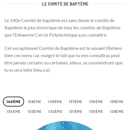
LE COMITÉ DE BAPTÊME
Le 140e Comité de baptême est sans doute le comité de
Baptême le plus historique de tous les comités de Baptême
que l’Enhaurme Cercle Polytechnique a pu connaître.
Cet exceptionnel Comité de Baptême est le suivant (Retiens
bien ces noms car, malgré le fait que tu n’en connaîtras peut
être jamais certains ou certaines, elleux, se souviendront que
tu es un.e bête bleu.x.e)
140ÈME
139ÈME
138ÈME
137ÈME
136ÈME
135ÈME
134ÈME
133ÈME
132ÈME
131ÈME
130ÈME
129ÈME